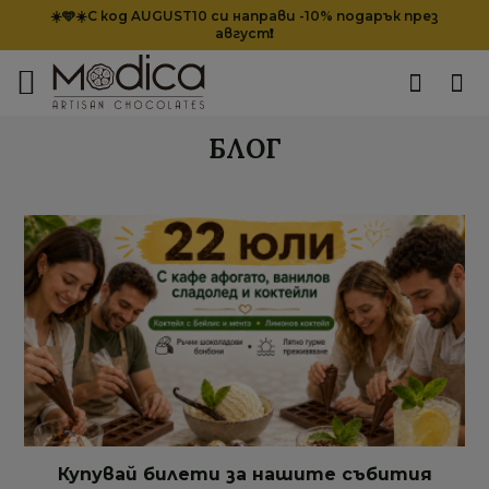
☀️🩵☀️С код AUGUST10 си направи -10% подарък през
август❗
БЛОГ
Купувай билети за нашите събития