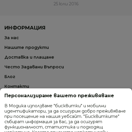
25 юли 2016
ИНФОРМАЦИЯ
За нас
Нашите продукти
Доставка и плащане
Често Задавани Въпроси
Блог
Контакти
Персонализираме вашето преживяване
СВЪРЖИ СЕ С НАС
В Модика използваме "бисквитки" и мобилни
идентификатори, за да осигурим добро преживяване
0895 410 277
при посещение на нашия уебсайт. "Бисквитките"
събират информация за вас, за да осигурят
ул. Промишлена 24, гр. София
функционалност, статистика и подходящ