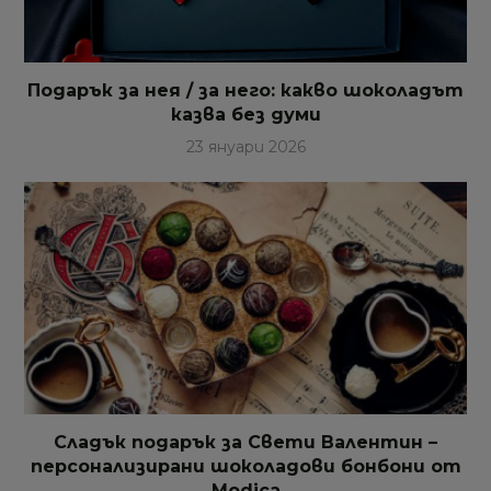
Подарък за нея / за него: какво шоколадът
казва без думи
23 януари 2026
Сладък подарък за Свети Валентин –
персонализирани шоколадови бонбони от
Modica