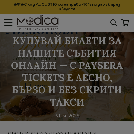
☀️🩵☀️С код AUGUST10 си направи -10% подарък през
август❗
КУПУВАЙ БИЛЕТИ ЗА
НАШИТЕ СЪБИТИЯ
ОНЛАЙН — С PAYSERA
TICKETS Е ЛЕСНО,
БЪРЗО И БЕЗ СКРИТИ
ТАКСИ
6 юли 2026
НОВО В MODICA ARTISAN CHOCOLATES!