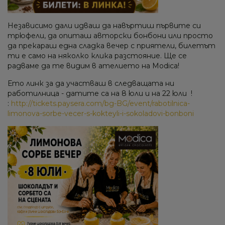
Независимо дали идваш да навъртиш първите си
трюфели, да опиташ авторски бонбони или просто
да прекараш една сладка вечер с приятели, билетът
ти е само на няколко клика разстояние. Ще се
радваме да те видим в ателието на Modica!
Ето линк за да участваш в следващата ни
работилница - датите са на 8 юли и на 22 юли !
:
http://tickets.paysera.com/bg-BG/event/rabotilnica-
limonova-sorbe-vecer-s-kokteyli-i-sokoladovi-bonboni