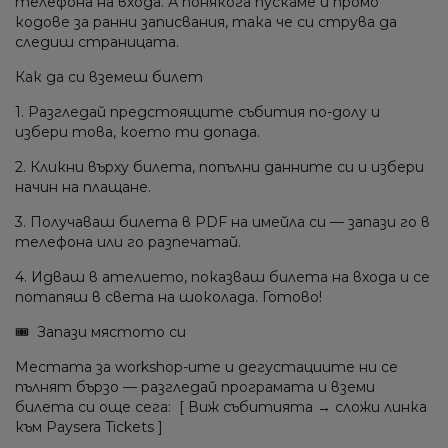
телефона на входа. А понякога пускаме и промо
кодове за ранни записвания, така че си струва да
следиш страницата.
Как да си вземеш билет
1. Разгледай предстоящите събития по-долу и
избери това, което ти допада.
2. Кликни върху билета, попълни данните си и избери
начин на плащане.
3. Получаваш билета в PDF на имейла си — запази го в
телефона или го разпечатай.
4. Идваш в ателието, показваш билета на входа и се
потапяш в света на шоколада. Готово!
🎟 Запази мястото си
Местата за workshop-ите и дегустациите ни се
пълнят бързо — разгледай програмата и вземи
билета си още сега: [ Виж събитията → сложи линка
към Paysera Tickets ]