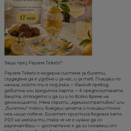
Защо през Paysera Tickets?
Paysera Tickets е модерна система за билети,
създадена да е удобна и за нас, и за теб. Плащаш по
начина, който ти е под ръка — банков превод,
дебитна или кредитна карта — в предпочитаната
валута, откъдето и да си и по всяко време на
денонощието. Няма скрити „административни“ или
„билетни“ такси: виждаш цената и плащаш точно
нея, нищо повече. Билетът пристига веднага като
PDF на имейла ти, така че не е нужно да го
разпечатваш — достатъчно е да го покажеш от