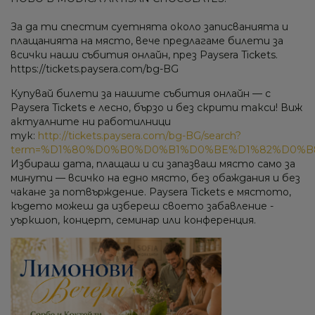
За да ти спестим суетнята около записванията и
плащанията на място, вече предлагаме билети за
всички наши събития онлайн, през Paysera Tickets.
https://tickets.paysera.com/bg-BG
Купувай билети за нашите събития онлайн — с
Paysera Tickets е лесно, бързо и без скрити такси! Виж
актуалните ни работилници
тук:
http://tickets.paysera.com/bg-BG/search?
term=%D1%80%D0%B0%D0%B1%D0%BE%D1%82%D0%B
Избираш дата, плащаш и си запазваш място само за
минути — всичко на едно място, без обаждания и без
чакане за потвърждение. Paysera Tickets e мястото,
където можеш да избереш своето забавление -
уъркшоп, концерт, семинар или конференция.