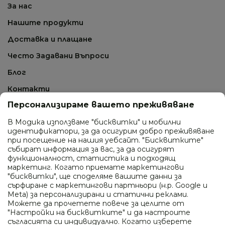
За нас
Нашите продукти
Доставка и плащане
Често Задавани Въпроси
Блог
Контакти
Персонализираме вашето преживяване
СВЪРЖИ СЕ С НАС
В Модика използваме "бисквитки" и мобилни
идентификатори, за да осигурим добро преживяване
0895 410 277
при посещение на нашия уебсайт. "Бисквитките"
събират информация за вас, за да осигурят
ул. Промишлена 24, гр. София
функционалност, статистика и подходящ
маркетинг. Когато приемате маркетингови
info@modica.bg
"бисквитки", ще споделяме вашите данни за
сърфиране с маркетингови партньори (н.р. Google и
Работно време
Meta) за персонализирани и статични реклами.
Можете да прочетете повече за целите от
Понеделник - петък: 10:00 - 18:00
"Настройки на бисквитките" и да настроите
Събота и неделя: почивен ден
съгласията си индивидуално. Когато изберете