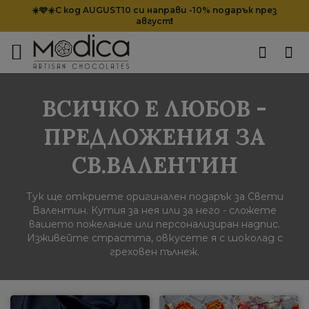
☀️🩵☀️С код AUGUST10 си направи -10% подарък през
август❗
ВСИЧКО Е ЛЮБОВ -
ПРЕДЛОЖЕНИЯ ЗА
СВ.ВАЛЕНТИН
Тук ще откриете оригинален подарък за Свети
Валентин. Кутия за нея или за него - сложете
вашето пожелание или персонализиран надпис.
Изживейте страстта, овкусете я с шоколад с
греховен пълнеж.