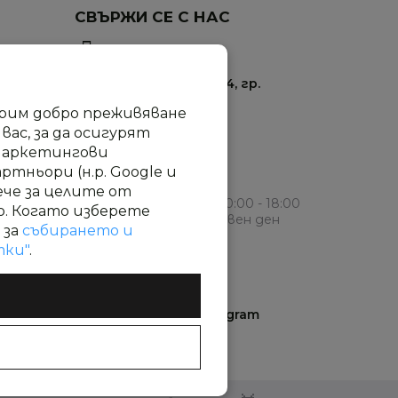
СВЪРЖИ СЕ С НАС
0895 410 277
ул. Промишлена 24, гр.
София
урим добро преживяване
ас, за да осигурят
info@modica.bg
маркетингови
тньори (н.р. Google и
Работно време
ече за целите от
Понеделник - петък: 10:00 - 18:00
о. Когато изберете
Събота и неделя: почивен ден
 за
събирането и
тки"
.
ПОСЛЕДВАЙ НИ
Facebook
Instagram