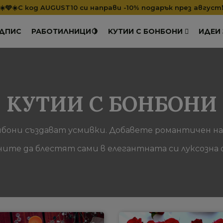
☀️🩵☀️С код AUGUST10 си направи -10% подарък през август
АДПИС
РАБОТИЛНИЦИ🍋
KУТИИ С БОНБОНИ
ИДЕИ
КУТИИ С БОНБОНИ
они създават усмивки. Добавете романтичен на
те да блестят сами в елегантната си луксозна о