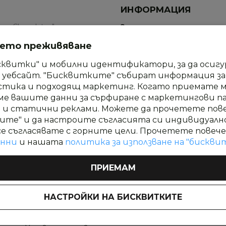
ИНФОРМАЦИЯ
an Chocolates" е място,
За нас
евъплъщения и форми.
Нашите продукти
шето преживяване
п ви канят в оазис на
Доставка и плащане
но изпитание на сетивата.
сквитки" и мобилни идентификатори, за да осиг
уебсайт. "Бисквитките" събират информация за в
Често Задавани Въпроси
стика и подходящ маркетинг. Когато приемате 
Блог
ме вашите данни за сърфиране с маркетингови пар
и и статични реклами. Можете да прочетете пов
Контакти
ите" и да настроите съгласията си индивидуалн
се съгласявате с горните цели. Прочетете повече
анни
и нашата
политика за използване на "бискви
ПРИЕМАМ
НАСТРОЙКИ НА БИСКВИТКИТЕ