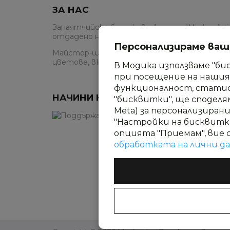
ЗА НАС
Занаятчийско бутиково Ателие "Modica Artis
отдадено на шоколада във всички негови пр
Персонализираме ва
Майстор-шоколатиер Гергана Мутафис и еки
цветове, вкусове, красив дизайн и изтънче
В Модика използваме "би
при посещение на нашия 
функционалност, стати
НАЧИНИ НА ПЛАЩАНЕ
"бисквитки", ще споделя
Meta) за персонализиран
"Настройки на бисквитк
опцията "Приемам", вие 
обработката на лични д