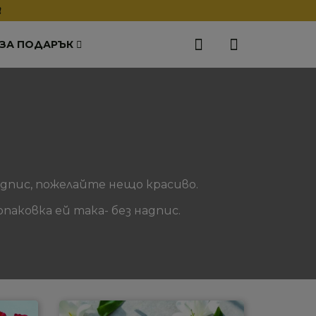
❗
 ЗА ПОДАРЪК
дпис, пожелайте нещо красиво.
паковка ей така- без надпис.