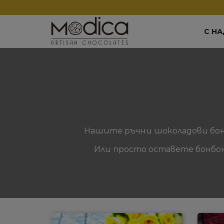
С Н
Нашите ръчни шоколадови бонб
Или просто оставете бонбони