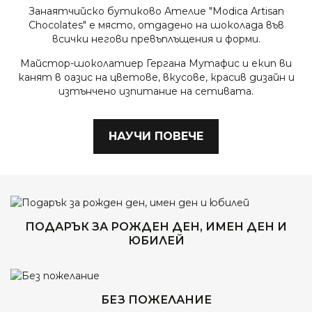
Занаятчийско бутиково Ателие "Modica Artisan
Chocolates" е място, отдадено на шоколада във
всички негови превъплъщения и форми.
Майстор-шоколатиер Гергана Мутафис и екип ви
канят в оазис на цветове, вкусове, красив дизайн и
изтънчено изпитание на сетивата.
НАУЧИ ПОВЕЧЕ
ПОДАРЪК ЗА РОЖДЕН ДЕН, ИМЕН ДЕН И
ЮБИЛЕЙ
БЕЗ ПОЖЕЛАНИЕ