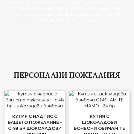
несъмнено ще Ви съпътстват, щом работите с
такова старание и ❤️!Със сигурност ще поръчам
отново и ще продължавам да Ви препоръчвам!
Поздрави Елена Иванова
ПЕРСОНАЛНИ ПОЖЕЛАНИЯ
КУТИЯ С НАДПИС С
КУТИЯ С
ВАШЕТО ПОЖЕЛАНИЕ -
ШОКОЛАДОВИ
С 48 БР ШОКОЛАДОВИ
БОНБОНИ ОБИЧАМ ТЕ