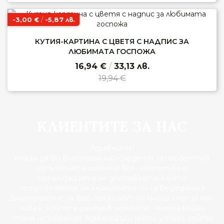
-3,00
/
-5,87
€
лв.
КУТИЯ-КАРТИНА С ЦВЕТЯ С НАДПИС ЗА
ЛЮБИМАТА ГОСПОЖА
16,94 €
/
33,13 лв.
19,94 €
КЛИЕНТИТЕ ЗА НАС
Здравейте!
Искам да Ви благодаря най-сърдечно за перфектно
изпълнената поръчка! Вие, екипът Ви и
организацията на доставката, която
предоставяте на клиентите си са безупречни!
Благодарение на Вас, празникът на много скъп за мен
човек, който е далече в момента - моята майка
стана незабравим! Адмирации и много успехи, който