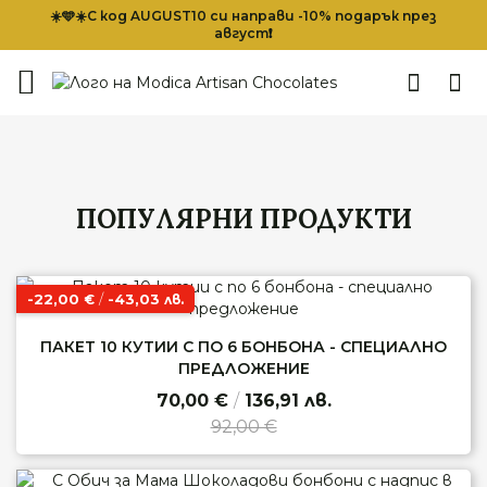
☀️🩵☀️С код AUGUST10 си направи -10% подарък през
август❗
ПОПУЛЯРНИ ПРОДУКТИ
-22,00
/
-43,03
€
лв.
ПАКЕТ 10 КУТИИ С ПО 6 БОНБОНА - СПЕЦИАЛНО
ПРЕДЛОЖЕНИЕ
70,00 €
/
136,91 лв.
92,00 €