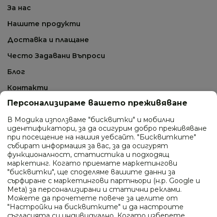
За нас
Нашите продукти
Доставка и плащане
Често Задавани Въпроси
Блог
Контакти
Персонализираме вашето преживяване
СВЪРЖИ СЕ С НАС
В Модика използваме "бисквитки" и мобилни
идентификатори, за да осигурим добро преживяване
0895 410 277
при посещение на нашия уебсайт. "Бисквитките"
събират информация за вас, за да осигурят
ул. Промишлена 24, гр. София
функционалност, статистика и подходящ
маркетинг. Когато приемате маркетингови
info@modica.bg
"бисквитки", ще споделяме вашите данни за
сърфиране с маркетингови партньори (н.р. Google и
Работно време
Meta) за персонализирани и статични реклами.
Можете да прочетете повече за целите от
Понеделник - петък: 10:00 - 18:00
"Настройки на бисквитките" и да настроите
Събота и неделя: почивен ден
съгласията си индивидуално. Когато изберете