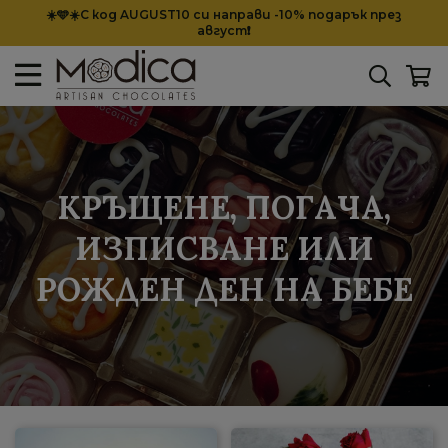
☀️🩵☀️С код AUGUST10 си направи -10% подарък през
август❗
КРЪЩЕНЕ, ПОГАЧА,
ИЗПИСВАНЕ ИЛИ
РОЖДЕН ДЕН НА БЕБЕ