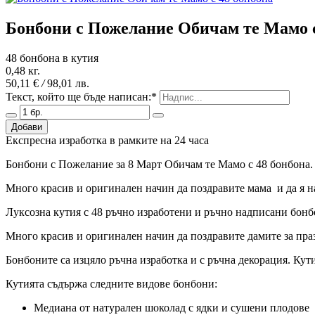
Бонбони с Пожелание Обичам те Мамо с
48 бонбона в кутия
0,48 кг.
50,11 €
/
98,01 лв.
Текст, който ще бъде написан:
*
Добави
Експресна изработка в рамките на 24 часа
Бонбони с Пожелание за 8 Март Обичам те Мамо с 48 бонбона.
Много красив и оригинален начин да поздравите мама и да я 
Луксозна кутия с 48 ръчно изработени и ръчно надписани бон
Много красив и оригинален начин да поздравите дамите за пра
Бонбоните са изцяло ръчна изработка и с ръчна декорация. Кути
Кутията съдържа следните видове бонбони:
Медиана от натурален шоколад с ядки и сушени плодове