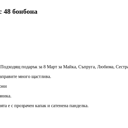
 48 бонбона
 Подходящ подарък за 8 Март за Майка, Съпруга, Любима, Сестра
направите много щастлива.
бони
зника.
ята е с прозрачен капак и сатенена панделка.