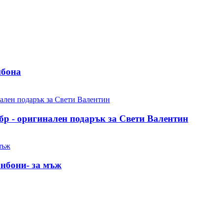
нбона
бр - оригинален подарък за Свети Валентин
онбони- за мъж