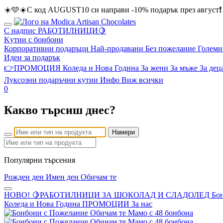
☀️🩵☀️С код AUGUST10 си направи -10% подарък през август❗
С надпис
РАБОТИЛНИЦИ🍋
Kутии с бонбони
Корпоративни подаръци
Най-продавани
Без пожелание
Големи
Идеи за подарък
👉ПРОМОЦИЯ
Коледа и Нова Година
За жени
За мъже
За дец
Луксозни подаръчни кутии
Инфо
Виж всички
0
Какво търсиш днес?
Намери
Популярни търсения
Рожден ден
Имен ден
Обичам те
НОВО! 🍋РАБОТИЛНИЦИ ЗА ШОКОЛАД И СЛАДОЛЕД
Бо
Коледа и Нова Година
ПРОМОЦИИ
За нас