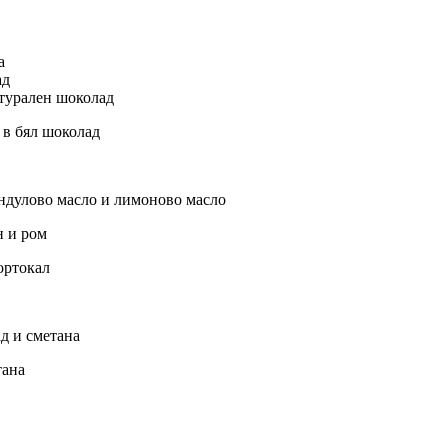
а
ад
атурален шоколад
 в бял шоколад
андулово масло и лимоново масло
н и ром
ортокал
д и сметана
тана