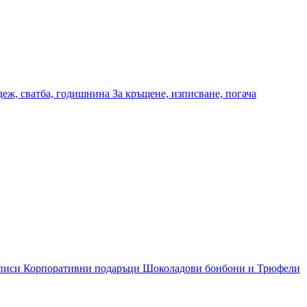
деж, сватба, годишнина
За кръщене, изписване, погача
дписи
Корпоративни подаръци
Шоколадови бонбони и Трюфели