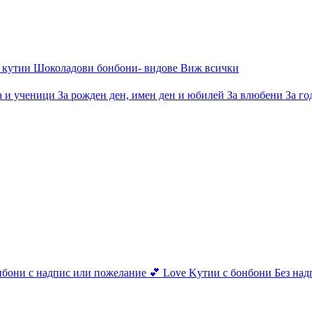
 кутии
Шоколадови бонбони- видове
Виж всички
а и ученици
За рожден ден, имен ден и юбилей
За влюбени
За го
нбони с надпис или пожелание
💕 Love
Kутии с бонбони
Без на