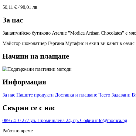
50,11 €
/
98,01 лв.
За нас
Занаятчийско бутиково Ателие "Modica Artisan Chocolates" е м
Майстор-шоколатиер Гергана Мутафис и екип ви канят в оазис н
Начини на плащане
Информация
За нас
Нашите продукти
Доставка и плащане
Често Задавани 
Свържи се с нас
0895 410 277
ул. Промишлена 24, гр. София
info@modica.bg
Работно време