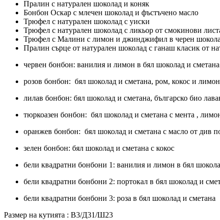
Пралин с натурален шоколад и коняк
Бонбон Оскар с млечен шоколад и фъстъчено масло
Трюфел с натурален шоколад с уиски
Трюфел с натурален шоколад с ликьор от смокинови лист
Трюфел с Малини с лимон и джинджифил в черен шокол
Пралин сърце от натурален шоколад с ганаш класик от н
червен бонбон: ванилия и лимон в бял шоколад и сметана
розов бонбон: бял шоколад и сметана, ром, кокос и лимон
лилав бонбон: бял шоколад и сметана, българско био лав
тюркоазен бонбон: бял шоколад и сметана с мента , лимо
оранжев бонбон: бял шоколад и сметана с масло от див п
зелен бонбон: бял шоколад и сметана с кокос
бели квадратни бонбони 1: ванилия и лимон в бял шокола
бели квадратни бонбони 2: портокал в бял шоколад и сме
бели квадратни бонбони 3: роза в бял шоколад и сметана
Размер на кутията : В3/Д31/Ш23