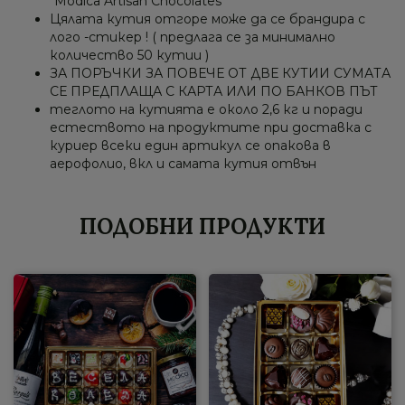
“Mоdica Artisan Chocolates”
Цялата кутия отгоре може да се брандира с
лого -стикер ! ( предлага се за минимално
количество 50 кутии )
ЗА ПОРЪЧКИ ЗА ПОВЕЧЕ ОТ ДВЕ КУТИИ СУМАТА
СЕ ПРЕДПЛАЩА С КАРТА ИЛИ ПО БАНКОВ ПЪТ
теглото на кутията е около 2,6 кг и поради
естеството на продуктите при доставка с
куриер всеки един артикул се опакова в
аерофолио, вкл и самата кутия отвън
ПОДОБНИ ПРОДУКТИ