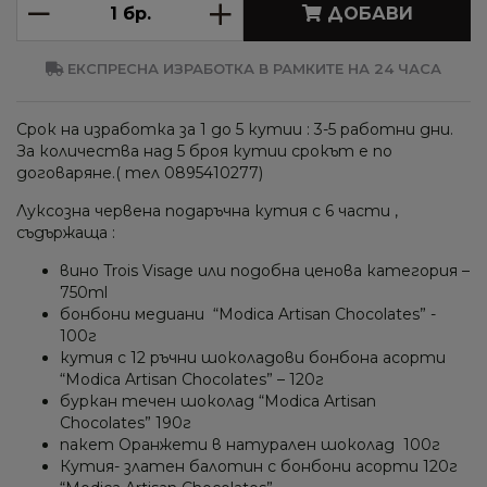
ДОБАВИ
ЕКСПРЕСНА ИЗРАБОТКА В РАМКИТЕ НА 24 ЧАСА
Срок на изработка за 1 до 5 кутии : 3-5 работни дни.
За количества над 5 броя кутии срокът е по
договаряне.( тел 0895410277)
Луксозна червена подаръчна кутия с 6 части ,
съдържаща :
вино Trois Visage или подобна ценова категория –
750ml
бонбони медиани “Mоdica Artisan Chocolates” -
100г
кутия с 12 ръчни шоколадови бонбона асорти
“Mоdica Artisan Chocolates” – 120г
буркан течен шоколад “Mоdica Artisan
Chocolates” 190г
пакет Оранжети в натурален шоколад 100г
Кутия- златен балотин с бонбони асорти 120г