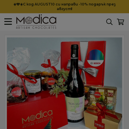
☀️🩵☀️С код AUGUST10 си направи -10% подарък през
август❗