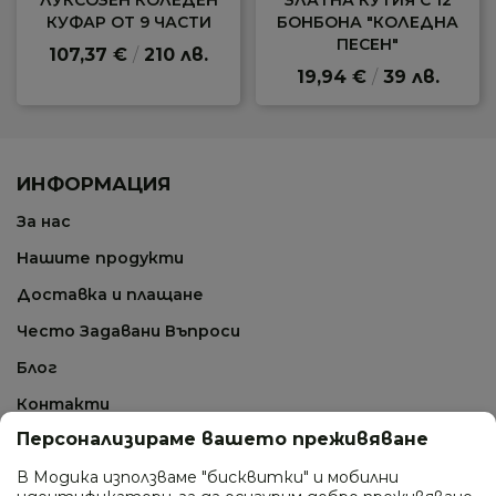
ЛУКСОЗЕН КОЛЕДЕН
ЗЛАТНА КУТИЯ С 12
КУФАР ОТ 9 ЧАСТИ
БОНБОНА "КОЛЕДНА
ПЕСЕН"
107,37 €
/
210 лв.
19,94 €
/
39 лв.
ИНФОРМАЦИЯ
За нас
Нашите продукти
Доставка и плащане
Често Задавани Въпроси
Блог
Контакти
Персонализираме вашето преживяване
СВЪРЖИ СЕ С НАС
В Модика използваме "бисквитки" и мобилни