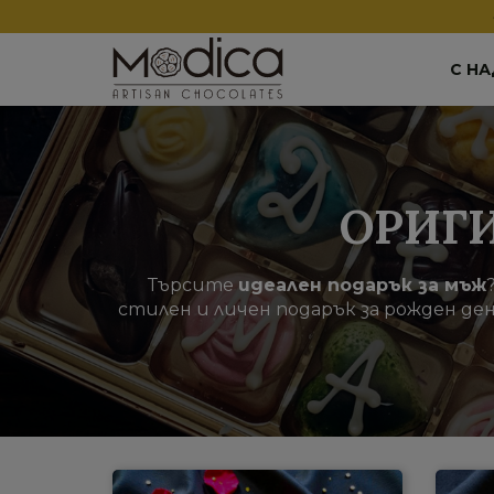
С Н
ОРИГ
Търсите
идеален подарък за мъж
стилен и личен подарък за рожден ден