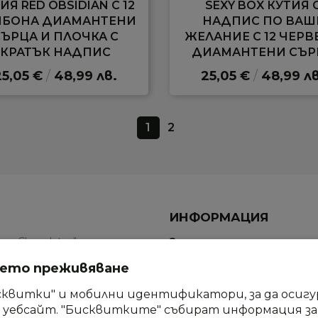
ИЯ RED OBSIDIAN С 12
SEXY BOX КУТИЯ 
НБОНА ДИАМАНТЕНИ
НАДПИС ПО ВАШ
ЪРЦА И ПЛОЧКА С
ЖЕЛАНИЕ С 12 ЧЕРВ
КРАТЪК НАДПИС
ДИАМАНТЕНИ СЪР
25,05 €
/
48,99 лв.
25,05 €
/
48,99 лв
1
2
ИНФОРМАЦИЯ
an Chocolates" е място,
За нас
евъплъщения и форми.
Нашите продукти
шето преживяване
п ви канят в оазис на
Доставка и плащане
но изпитание на сетивата.
сквитки" и мобилни идентификатори, за да осиг
уебсайт. "Бисквитките" събират информация за в
Често Задавани Въпроси