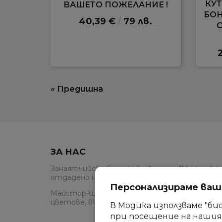
КУТ
ВАШЕТО ПОЖЕЛАНИЕ !
БО
40,39 €
/
79 лв.
С
« Предишна
ЗА НАС
Занаятчийско бутиково Ателие "Modica Artis
отдадено на шоколада във всички негови пр
Персонализираме ва
Майстор-шоколатиер Гергана Мутафис и еки
цветове, вкусове, красив дизайн и изтънче
В Модика използваме "би
при посещение на нашия 