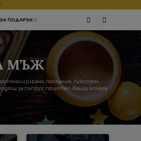
❗
 ЗА ПОДАРЪК
А МЪЖ
ерсонализирано послание. Луксозен,
одящ за съпруг, приятел, баща, колега