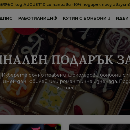
☀️🩵☀️С код AUGUST10 си направи -10% подарък през август
АДПИС
РАБОТИЛНИЦИ🍋
KУТИИ С БОНБОНИ
ИДЕИ
ИНАЛЕН ПОДАРЪК З
? Изберете ръчно правени шоколадови бонбони с п
, имен ден, юбилей или романтична изненада. Подх
или шеф.