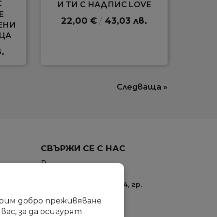
С
И ТИ С НАДПИС LOVE
Е
22,00 €
/
43,03 лв.
ЕНИ
ЦА
.
Следваща »
СВЪРЖИ СЕ С НАС
0895 410 277
ул. Промишлена 24, гр.
София
урим добро преживяване
ас, за да осигурят
info@modica.bg