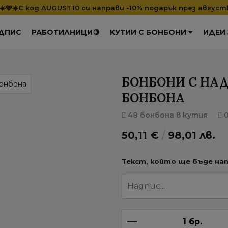
☀️🩵☀️С код AUGUST10 си направи -10% подарък през август
ДПИС
РАБОТИЛНИЦИ🍋
KУТИИ С БОНБОНИ
ИДЕИ
БОНБОНИ С НАД
БОНБОНА
48 бонбона в кутия
0
50,11 €
/
98,01 лв.
Текст, който ще бъде нап