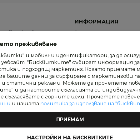
ИНФОРМАЦИЯ
an Chocolates" е място,
За нас
евъплъщения и форми.
Нашите продукти
шето преживяване
п ви канят в оазис на
Доставка и плащане
но изпитание на сетивата.
сквитки" и мобилни идентификатори, за да осиг
уебсайт. "Бисквитките" събират информация за в
Често Задавани Въпроси
стика и подходящ маркетинг. Когато приемате 
Блог
ме вашите данни за сърфиране с маркетингови пар
и и статични реклами. Можете да прочетете пов
Контакти
ите" и да настроите съгласията си индивидуалн
се съгласявате с горните цели. Прочетете повече
анни
и нашата
политика за използване на "бискви
ПРИЕМАМ
НАСТРОЙКИ НА БИСКВИТКИТЕ