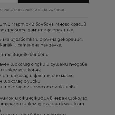
ЗРАБОТКА В РАМКИТЕ НА 24 ЧАСА
ит 8 Март с 48 бонбона. Много красив
 поздравите дамите за празника.
чна изработка и с ръчна декорация.
капак и сатенена панделка.
ните видове бонбони:
лен шоколад с ядки и сушени плодове
н шоколад и коняк
ечен шоколад и фъстъчено масло
н шоколад с уиски
н шоколад с ликьор от смокинови
 лимон и джинджифил в черен шоколад
атурален шоколад с ганаш класик от
д