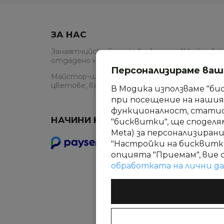
ЗА НАС
Занаятчийско бутиково Ателие "Modica Artis
отдадено на шоколада във всички негови пр
Персонализираме ва
Майстор-шоколатиер Гергана Мутафис и еки
цветове, вкусове, красив дизайн и изтънче
В Модика използваме "би
при посещение на нашия 
функционалност, стати
НАЧИНИ НА ПЛАЩАНЕ
"бисквитки", ще споделя
Meta) за персонализиран
"Настройки на бисквитк
опцията "Приемам", вие 
обработката на лични д