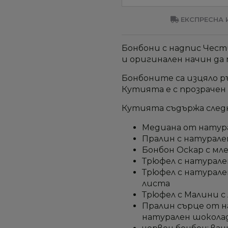
ЕКСПРЕСНА И
Бонбони с надпис Чест
и оригинален начин да
Бонбоните са изцяло ръ
Кутията е с прозрачен 
Кутията съдържа след
Медиана от натура
Пралин с натурале
Бонбон Оскар с мл
Трюфел с натурале
Трюфел с натурале
листа
Трюфел с Малини с
Пралин сърце от н
натурален шокола