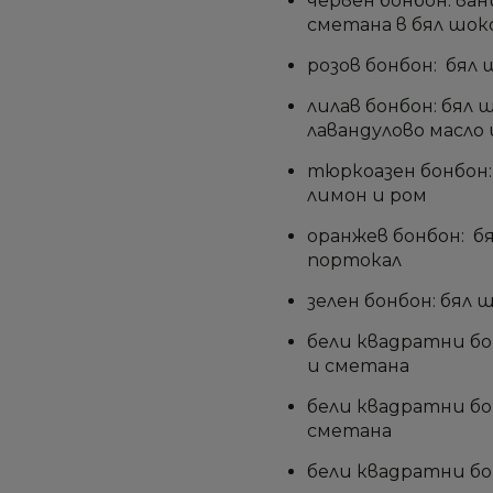
червен бонбон: ван
сметана в бял шок
розов бонбон: бял 
лилав бонбон: бял 
лавандулово масло
тюркоазен бонбон:
лимон и ром
оранжев бонбон: б
портокал
зелен бонбон: бял 
бели квадратни бон
и сметана
бели квадратни бо
сметана
бели квадратни бон