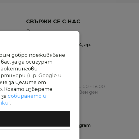
СВЪРЖИ СЕ С НАС
0895 410 277
ул. Промишлена 24, гр.
София
урим добро преживяване
ас, за да осигурят
info@modica.bg
маркетингови
тньори (н.р. Google и
Работно време
ече за целите от
Понеделник - петък: 10:00 - 18:00
о. Когато изберете
Събота и неделя: почивен ден
 за
събирането и
тки"
.
ПОСЛЕДВАЙ НИ
Facebook
Instagram