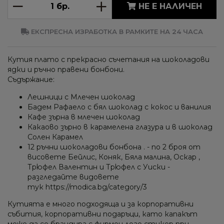
НЕ Е НАЛИЧЕН
ЕКСПРЕСНА ИЗРАБОТКА В РАМКИТЕ НА 24 ЧАСА
Кутия плато с прекрасно съчетания на шоколадови
ядки и ръчно правени бонбони.
Съдържание:
Лешници с Млечен шоколад
Бадем Рафаело с бял шоколад с кокос и ванилия
Кафе зърна в млечен шоколад
Какаово зърно в карамелена глазура и в шоколад
Солен Карамел
12 ръчни шоколадови бонбона . - по 2 броя от
висовете Бейлис, Коняк, Бяла малина, Оскар ,
Трюфел Валентин и Трюфел с Уиски -
разгледайте видовете
тук https://modica.bg/category/3
Кутията е много подходяща и за корпоративни
събития, корпоративни подаръци, като капакът