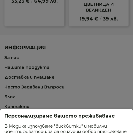
33,23 €
/
64,99 лв.
ЦВЕТНИЦА И
ВЕЛИКДЕН
19,94 €
/
39 лв.
ИНФОРМАЦИЯ
За нас
Нашите продукти
Доставка и плащане
Често Задавани Въпроси
Блог
Контакти
Персонализираме вашето преживяване
СВЪРЖИ СЕ С НАС
В Модика използваме "бисквитки" и мобилни
идентификатори, за да осигурим добро преживяване
0895 410 277