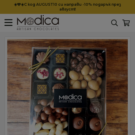
☀️🩵☀️С код AUGUST10 си направи -10% подарък през
август❗