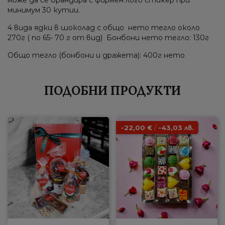
може да се брандира с фирмен лого стикер при
минимум 30 кутии.
4 вида ядки в шоколад с общо нето тегло около
270г ( по 65- 70 г от вид) Бонбони нето тегло: 130г
Общо тегло (бонбони и дражета): 400г нето
ПОДОБНИ ПРОДУКТИ
-22,00
/
-43,03
€
лв.