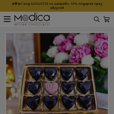
☀️🩵☀️С код AUGUST10 си направи -10% подарък през
август❗