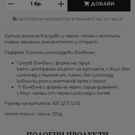
ДОБАВИ
ЕКСПРЕСНА ИЗРАБОТКА В РАМКИТЕ НА 24 ЧАСА
Кутия, решена в розово и черно- пълна с мистика,
тайни желания, елегантност и страст.
Съдържа 12 ръчни шоколадови бонбона :
1 розов бонбон с форма на сърце
като централен акцент на кутията, с вкус: бял
шоколад с пълнеж от лимон, бял шоколад,
кубински ром и сметанов крем с кокос
11 бонбона с форма на черни сърца-диамант
с вкус: ганаш от черен шоколад и коняк
Размер на кутията: В3/ Д17/ Ш12
Нето тегло : около 120g