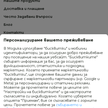
Нашите продукти
Доставка и плащане
Често Задавани Въпроси
Блог
Контакти
Персонализираме вашето преживяване
СВЪРЖИ СЕ С НАС
В Модика използваме "бисквитки" и мобилни
идентификатори, за да осигурим добро преживяване
0895 410 277
при посещение на нашия уебсайт. "Бисквитките"
събират информация за вас, за да осигурят
ул. Промишлена 24, гр. София
функционалност, статистика и подходящ
маркетинг. Когато приемате маркетингови
info@modica.bg
"бисквитки", ще споделяме вашите данни за
сърфиране с маркетингови партньори (н.р. Google и
Работно време
Meta) за персонализирани и статични реклами.
Можете да прочетете повече за целите от
Понеделник - петък: 10:00 - 18:00
"Настройки на бисквитките" и да настроите
Събота и неделя: почивен ден
съгласията си индивидуално. Когато изберете
опцията "Приемам", вие се съгласявате с горните
цели. Прочетете повече за
събирането и
ПОСЛЕДВАЙ НИ