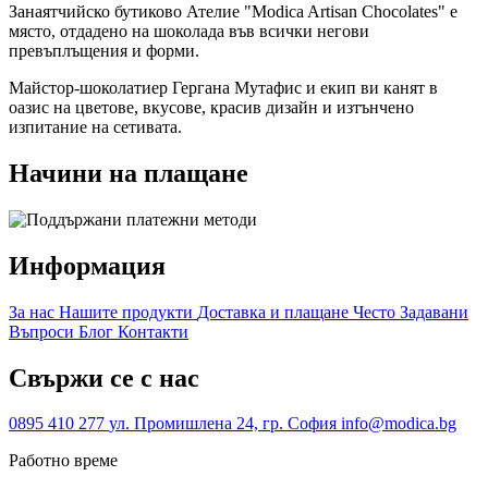
Занаятчийско бутиково Ателие "Modica Artisan Chocolates" е
място, отдадено на шоколада във всички негови
превъплъщения и форми.
Майстор-шоколатиер Гергана Мутафис и екип ви канят в
оазис на цветове, вкусове, красив дизайн и изтънчено
изпитание на сетивата.
Начини на плащане
Информация
За нас
Нашите продукти
Доставка и плащане
Често Задавани
Въпроси
Блог
Контакти
Свържи се с нас
0895 410 277
ул. Промишлена 24, гр. София
info@modica.bg
Работно време