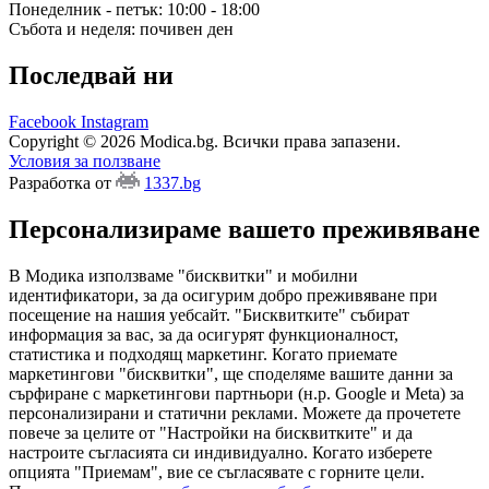
Понеделник - петък: 10:00 - 18:00
Събота и неделя: почивен ден
Последвай ни
Facebook
Instagram
Copyright © 2026 Modica.bg. Всички права запазени.
Условия за ползване
Разработка от
1337.bg
Персонализираме вашето преживяване
В Модика използваме "бисквитки" и мобилни
идентификатори, за да осигурим добро преживяване при
посещение на нашия уебсайт. "Бисквитките" събират
информация за вас, за да осигурят функционалност,
статистика и подходящ маркетинг. Когато приемате
маркетингови "бисквитки", ще споделяме вашите данни за
сърфиране с маркетингови партньори (н.р. Google и Meta) за
персонализирани и статични реклами. Можете да прочетете
повече за целите от "Настройки на бисквитките" и да
настроите съгласията си индивидуално. Когато изберете
опцията "Приемам", вие се съгласявате с горните цели.