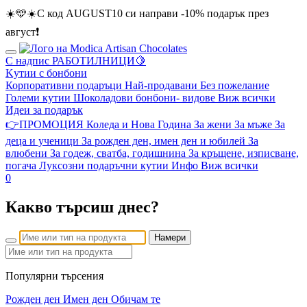
☀️🩵☀️С код AUGUST10 си направи -10% подарък през
август❗
С надпис
РАБОТИЛНИЦИ🍋
Kутии с бонбони
Корпоративни подаръци
Най-продавани
Без пожелание
Големи кутии
Шоколадови бонбони- видове
Виж всички
Идеи за подарък
👉ПРОМОЦИЯ
Коледа и Нова Година
За жени
За мъже
За
деца и ученици
За рожден ден, имен ден и юбилей
За
влюбени
За годеж, сватба, годишнина
За кръщене, изписване,
погача
Луксозни подаръчни кутии
Инфо
Виж всички
0
Какво търсиш днес?
Намери
Популярни търсения
Рожден ден
Имен ден
Обичам те