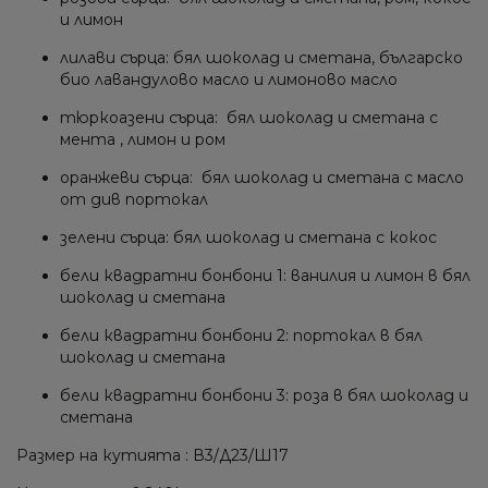
и лимон
лилави сърца: бял шоколад и сметана, българско
био лавандулово масло и лимоново масло
тюркоазени сърца: бял шоколад и сметана с
мента , лимон и ром
оранжеви сърца: бял шоколад и сметана с масло
от див портокал
зелени сърца: бял шоколад и сметана с кокос
бели квадратни бонбони 1: ванилия и лимон в бял
шоколад и сметана
бели квадратни бонбони 2: портокал в бял
шоколад и сметана
бели квадратни бонбони 3: роза в бял шоколад и
сметана
Размер на кутията : В3/Д23/Ш17