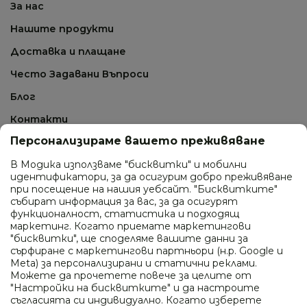
За нас
Нашите продукти
Доставка и плащане
Често Задавани Въпроси
Блог
Контакти
Персонализираме вашето преживяване
СВЪРЖИ СЕ С НАС
В Модика използваме "бисквитки" и мобилни
идентификатори, за да осигурим добро преживяване
0895 410 277
при посещение на нашия уебсайт. "Бисквитките"
събират информация за вас, за да осигурят
ул. Промишлена 24, гр. София
функционалност, статистика и подходящ
маркетинг. Когато приемате маркетингови
info@modica.bg
"бисквитки", ще споделяме вашите данни за
сърфиране с маркетингови партньори (н.р. Google и
Работно време
Meta) за персонализирани и статични реклами.
Можете да прочетете повече за целите от
Понеделник - петък: 10:00 - 18:00
"Настройки на бисквитките" и да настроите
Събота и неделя: почивен ден
съгласията си индивидуално. Когато изберете