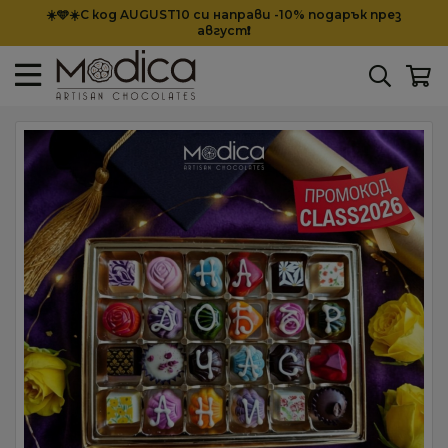
☀️🩵☀️С код AUGUST10 си направи -10% подарък през
август❗