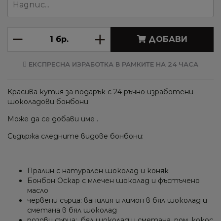
ДОБАВИ
ЕКСПРЕСНА ИЗРАБОТКА В РАМКИТЕ НА 24 ЧАСА
Красива кутия за подарък с 24 ръчно изработени
шоколадови бонбони
Може да се добави име .
Съдържа следните видове бонбони:
Пралин с натурален шоколад и коняк
Бонбон Оскар с млечен шоколад и фъстъчено
масло
червени сърца: ванилия и лимон в бял шоколад и
сметана в бял шоколад
розови сърца: бял шоколад и сметана, ром, кокос