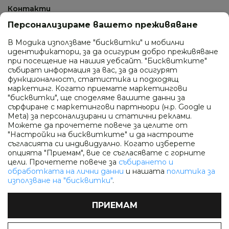
Контакти
Персонализираме вашето преживяване
СВЪРЖИ СЕ С НАС
В Модика използваме "бисквитки" и мобилни
идентификатори, за да осигурим добро преживяване
0895 410 277
при посещение на нашия уебсайт. "Бисквитките"
събират информация за вас, за да осигурят
ул. Промишлена 24, гр. София
функционалност, статистика и подходящ
маркетинг. Когато приемате маркетингови
info@modica.bg
"бисквитки", ще споделяме вашите данни за
сърфиране с маркетингови партньори (н.р. Google и
Работно време
Meta) за персонализирани и статични реклами.
Можете да прочетете повече за целите от
Понеделник - петък: 10:00 - 18:00
"Настройки на бисквитките" и да настроите
Събота и неделя: почивен ден
съгласията си индивидуално. Когато изберете
опцията "Приемам", вие се съгласявате с горните
цели. Прочетете повече за
събирането и
ПОСЛЕДВАЙ НИ
обработката на лични данни
и нашата
политика за
използване на "бисквитки"
.
Facebook
Instagram
ПРИЕМАМ
Copyright © 2026 Modica.bg. Всички права запазени.