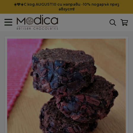
☀️🩵☀️С код AUGUST10 си направи -10% подарък през
август❗