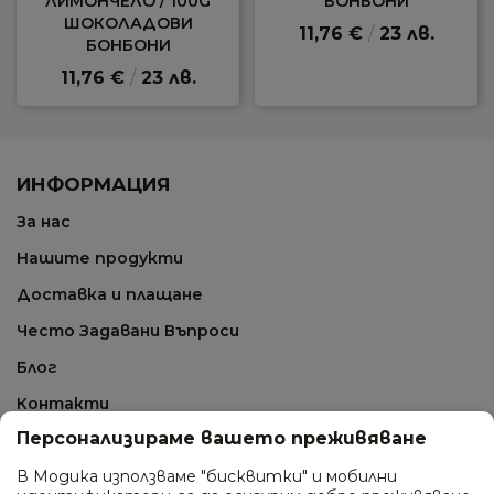
ЛИМОНЧЕЛО / 100G
БОНБОНИ
ШОКОЛАДОВИ
11,76 €
/
23 лв.
БОНБОНИ
11,76 €
/
23 лв.
ИНФОРМАЦИЯ
За нас
Нашите продукти
Доставка и плащане
Често Задавани Въпроси
Блог
Контакти
Персонализираме вашето преживяване
СВЪРЖИ СЕ С НАС
В Модика използваме "бисквитки" и мобилни