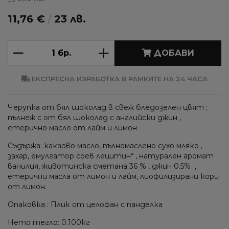
11,76 €
/
23 лв.
ДОБАВИ
ЕКСПРЕСНА ИЗРАБОТКА В РАМКИТЕ НА 24 ЧАСА
Черупка от бял шоколад в свеж бледозелен цвят ;
пълнеж с от бял шоколад с английски джин ,
етерично масло от лайм и лимон
Съдържа: какаово масло, пълномаслено сухо мляко ,
захар, емулгатор соев лецитин* , натурален аромат
ванилия, животинска сметана 36 % , джин 0.5% ,
етерични масла от лимон и лайм, лиофилизирани кори
от лимон.
Опаковка : Плик от целофан с панделка
Нето тегло: 0.100кг