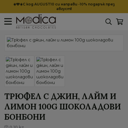
☀️🩵☀️С код AUGUST10 си направи -10% подарък през
август❗
ТРЮФЕЛ С ДЖИН, ЛАЙМ И
ЛИМОН 100G ШОКОЛАДОВИ
БОНБОНИ
0,10 кг.